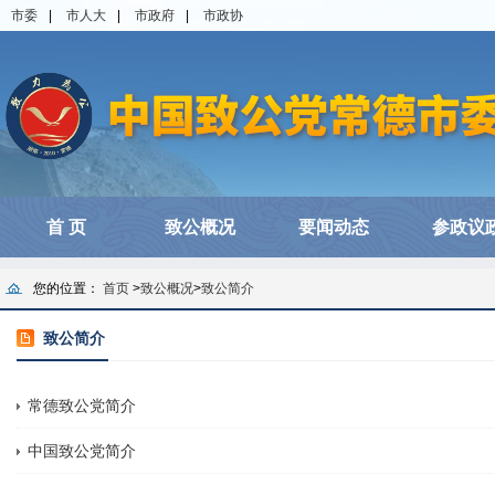
市委
|
市人大
|
市政府
|
市政协
首 页
致公概况
要闻动态
参政议
您的位置：
首页
>
致公概况
>
致公简介
致公简介
常德致公党简介
中国致公党简介