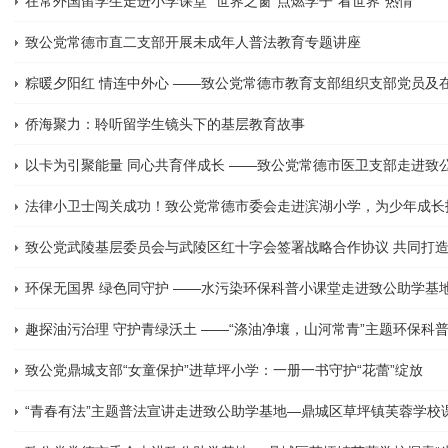
在常外国留学生走进小学课堂 “世界之窗”点燃学子“看世界”热情
致公党常德市直二支部开展未成年人普法教育专题讲座
粽暖夕阳红 情连中外心 ——致公党常德市教育支部组织支部党员及
侨海聚力：聆听留学生镜头下的基层教育故事
以卡为引聚能量 同心共育伴成长 ——致公党常德市医卫支部走进致
法律小卫士闯关成功！致公党常德市委会走进滨湖小学，为少年成长
致公党武陵基层委员会与武陵区红十字会签署战略合作协议 共同打造
环保无国界 绿色同守护 ——水污染环保科普小课堂走进致公助学基
趣探油污治理 守护青绿沃土 ——“涤油净壤，山河常青”主题环保科
致公党鼎城支部“女童保护”进草坪小学：一册一书守护“花蕾”绽放
“青春有法”主题普法宣讲走进致公助学基地—鼎城区草坪镇芙蓉学校