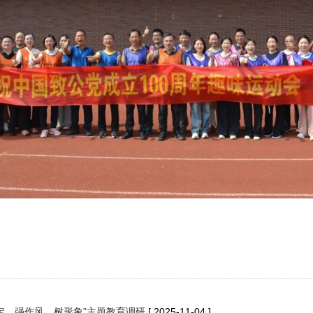
定、强作风、树形象”主题教育调研
[ 2025-11-04 ]