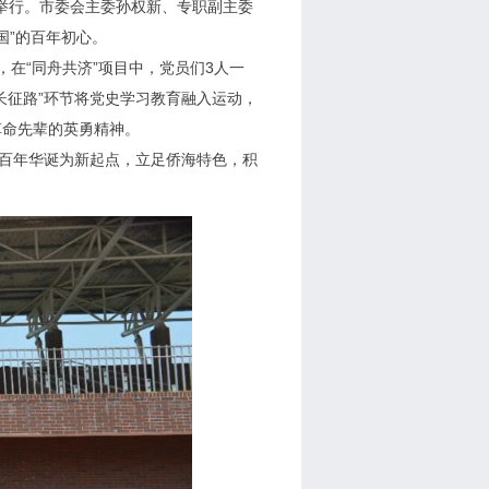
热举行。市委会主委孙权新、专职副主委
国”的百年初心。
，在“同舟共济”项目中，党员们3人一
长征路”环节将党史学习教育融入运动，
革命先辈的英勇精神。
以百年华诞为新起点，立足侨海特色，积